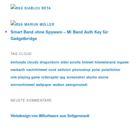
DIABLO3 BETA
MARIUS MÜLLER
Smart Band ohne Spyware – Mi Band Auth Key für
Gadgetbridge
TAG CLOUD
bethesda
clouds
dragonborn
elder scrolls
himmel
himmelsrand
ingame
markarth
nachthimmel
nord
oblivion
photoshop
polar
polarlichter
role-playing game
rollenspiel
rpg
screenshot
skyrim
sterne
sternenhimmel
wallpaper
wolken
zwergenstadt
NEUSTE KOMMENTARE
Webdesign von IMSoftware aus Seligenstadt