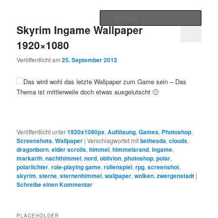
Zum
Zum
Hauptmenü
Inhalt
sekundären
Such
wechseln
Inhalt
Skyrim Ingame Wallpaper
wechseln
Desktop Wallpaper Gallery
1920×1080
Veröffentlicht am
25. September 2012
Das wird wohl das letzte Wallpaper zum Game sein – Das
Thema ist mittlerweile doch etwas ausgelutscht 🙂
Veröffentlicht unter
1920x1080px
,
Auflösung
,
Games
,
Photoshop
,
Screenshots
,
Wallpaper
|
Verschlagwortet mit
bethesda
,
clouds
,
dragonborn
,
elder scrolls
,
himmel
,
himmelsrand
,
ingame
,
markarth
,
nachthimmel
,
nord
,
oblivion
,
photoshop
,
polar
,
polarlichter
,
role-playing game
,
rollenspiel
,
rpg
,
screenshot
,
skyrim
,
sterne
,
sternenhimmel
,
wallpaper
,
wolken
,
zwergenstadt
|
Schreibe einen Kommentar
PLACEHOLDER