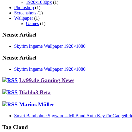
1920x1080px
(1)
Photoshop
(1)
Screenshots
(1)
Wallpaper
(1)
Games
(1)
Neuste Artikel
Skyrim Ingame Wallpaper 1920×1080
Neuste Artikel
Skyrim Ingame Wallpaper 1920×1080
Lv99.de Gaming News
Diablo3 Beta
Marius Müller
Smart Band ohne Spyware – Mi Band Auth Key für Gadgetbri
Tag Cloud