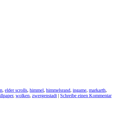
rn
,
elder scrolls
,
himmel
,
himmelsrand
,
ingame
,
markarth
,
llpaper
,
wolken
,
zwergenstadt
|
Schreibe einen Kommentar