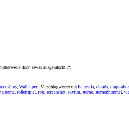
ittlerweile doch etwas ausgelutscht 🙂
reenshots
,
Wallpaper
|
Verschlagwortet mit
bethesda
,
clouds
,
dragonbo
ing game
,
rollenspiel
,
rpg
,
screenshot
,
skyrim
,
sterne
,
sternenhimmel
,
wa