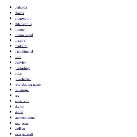
bethesda
clouds
dragonborn
elder scrolls
himmel
himmelsrand
ingame
markarth
nachthimmel
nord
oblivion
photoshop
polar
polarlichter
role-playing game
rollenspiel
rpg
screenshot
skyrim
sterne
sternenhimmel
wallpaper
wolken
zwergenstadt