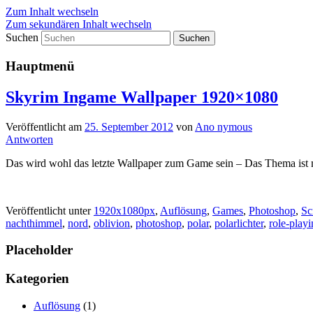
Zum Inhalt wechseln
Zum sekundären Inhalt wechseln
Suchen
Desktop Wallpaper Gallery
Hauptmenü
Skyrim Ingame Wallpaper 1920×1080
Veröffentlicht am
25. September 2012
von
Ano nymous
Antworten
Das wird wohl das letzte Wallpaper zum Game sein – Das Thema ist m
Veröffentlicht unter
1920x1080px
,
Auflösung
,
Games
,
Photoshop
,
Sc
nachthimmel
,
nord
,
oblivion
,
photoshop
,
polar
,
polarlichter
,
role-play
Placeholder
Kategorien
Auflösung
(1)